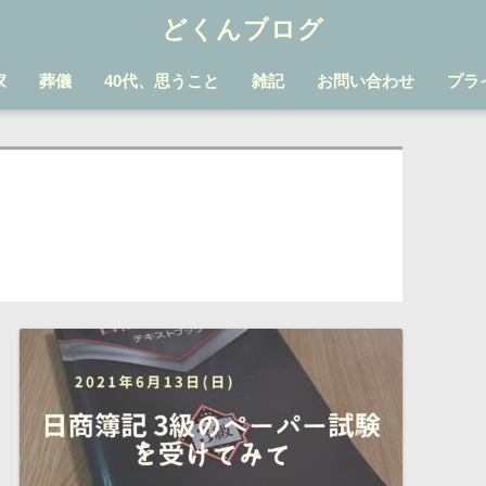
どくんブログ
家
葬儀
40代、思うこと
雑記
お問い合わせ
プラ