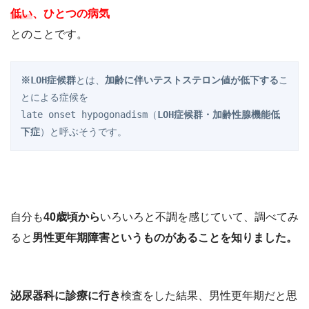
低い
、ひとつの病気
とのことです。
※LOH症候群
とは、
加齢に伴いテストステロン値が低下する
こ
とによる症候を

late onset hypogonadism（
LOH症候群・加齢性腺機能低
下症
）と呼ぶそうです。
自分も
40歳頃から
いろいろと不調を感じていて、調べてみ
ると
男性更年期障害というものがあることを知りました。
泌尿器科に診療に行き
検査をした結果、男性更年期だと思