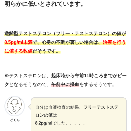
明らかに低いとされています。
遊離型テストステロン（フリー・テストステロン）の値が
8.5pg/ml未満
で、心身の不調が著しい場合は、
治療を行う
に値する数値
だそうです。
※
テストステロンは、
起床時から午前11時ころまでがピー
ク
となるそうなので、
午前中に採血
をするそうです。
自分は血液検査の結果、
フリーテストステ
ロンの値
は
どくん
8.2pg/ml
でした、、、、、