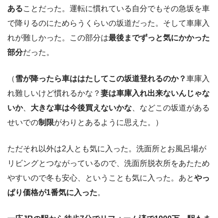
ある
ことだった。運転に慣れている自分でもその急坂を車
で降りるのにためらうくらいの坂道だった。そして車庫入
れが難しかった。この部分は
最後までずっと気にかかった
部分
だった。
（
雪が降ったら車ははたしてこの坂道登れるのか？
車庫入
れ難しいけど慣れるかな？
妻は車庫入れ出来ないんじゃな
いか
、
大きな車は今後買えないかな
、などこの坂道がある
せいでの
制限
がわりとあるように思えた。）
ただそれ以外は2人とも気に入った。洗面所とお風呂場が
リビングとつながっているので、洗面所脱衣所をあたため
やすいので冬も安心、ということも気に入った。あと
やっ
ぱり価格が1番気に入った
。