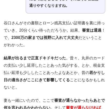
通りやすくなりますね。
谷口さんがその書類とローン残高支払い証明書を裏に持っ
ていき、20分くらい待っただろうか。結果、
審査は通過
！
で、
2300万の家までは視野に入れて大丈夫
だということ
がわかった。
結果が出るまで正直ドキドキだった
。昔々、丸井のカード
の支払い少し延滞したことあった気がする、とか、税金支
払い延滞も少ししたことあったよなあとか、昔の
若かりし
日の適当さがここにきて影響してくる
ことになるかもしれ
ないと。
妻も一緒にいたので、ここで
審査が通らなかったらあとで
何を言われるかわからない
。そして
審査が通らなければ
、