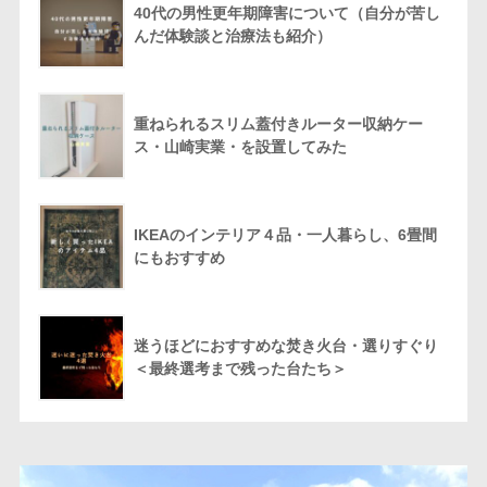
40代の男性更年期障害について（自分が苦し
んだ体験談と治療法も紹介）
重ねられるスリム蓋付きルーター収納ケー
ス・山崎実業・を設置してみた
IKEAのインテリア４品・一人暮らし、6畳間
にもおすすめ
迷うほどにおすすめな焚き火台・選りすぐり
＜最終選考まで残った台たち＞