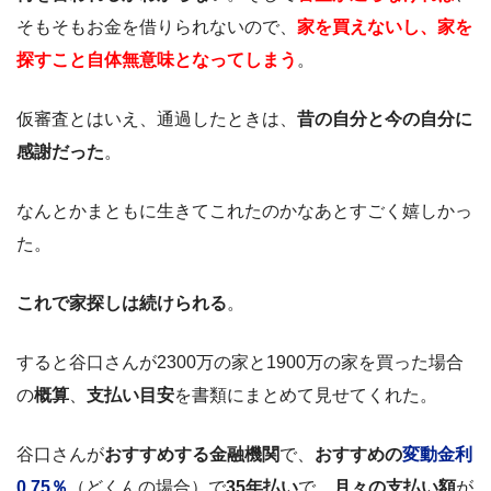
そもそもお金を借りられないので、
家を買えないし、家を
探すこと自体無意味となってしまう
。
仮審査とはいえ、通過したときは、
昔の自分と今の自分に
感謝だった
。
なんとかまともに生きてこれたのかなあとすごく嬉しかっ
た。
これで家探しは続けられる
。
すると谷口さんが2300万の家と1900万の家を買った場合
の
概算
、
支払い目安
を書類にまとめて見せてくれた。
谷口さんが
おすすめする金融機関
で、
おすすめの
変動金利
0.75％
（どくんの場合）で
35年払い
で、
月々の支払い額
が