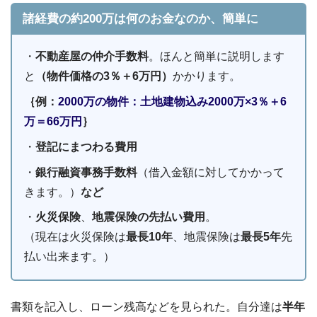
諸経費の約200万は何のお金なのか、簡単に
・
不動産屋の仲介手数料
。ほんと簡単に説明します
と
（物件価格の3％＋6万円）
かかります。
｛例：
2000万の物件：土地建物込み2000万×3％＋6
万＝66万円
｝
・
登記にまつわる費用
・
銀行融資事務手数料
（借入金額に対してかかって
きます。）
など
・
火災保険
、
地震保険の先払い費用
。
（現在は火災保険は
最長10年
、地震保険は
最長5年
先
払い出来ます。）
書類を記入し、ローン残高などを見られた。自分達は
半年