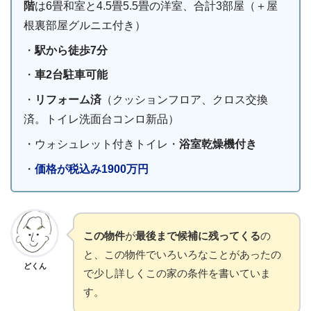
階
は6畳和室と4.5畳5.5畳の洋室、合計3部屋（＋屋
根裏部屋グルニエ付き）
・
駅から徒歩7分
・
車2台駐車可能
・
リフォーム済
（クッションフロア、クロス交換
済。トイレ洗面台コンロ新品）
・ウォシュレット付きトイレ・
浴室乾燥機付き
・
価格が税込み1900万円
この物件
が
最後まで候補に残ってくる
の
と、この物件でいろいろなことがあったの
どくん
で少し詳しくこの家の条件を書いていま
す。