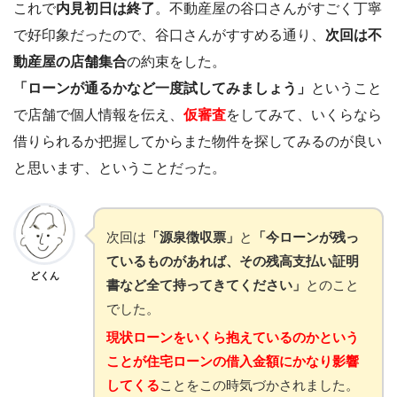
これで
内見初日は終了
。不動産屋の谷口さんがすごく丁寧
で好印象だったので、谷口さんがすすめる通り、
次回は不
動産屋の店舗集合
の約束をした。
「ローンが通るかなど一度試してみましょう」
ということ
で店舗で個人情報を伝え、
仮審査
をしてみて、いくらなら
借りられるか把握してからまた物件を探してみるのが良い
と思います、ということだった。
次回は
「源泉徴収票」
と
「今ローンが残っ
ているものがあれば、その残高支払い証明
どくん
書など全て持ってきてください」
とのこと
でした。
現状ローンをいくら抱えているのかという
ことが住宅ローンの借入金額にかなり影響
してくる
ことをこの時気づかされました。