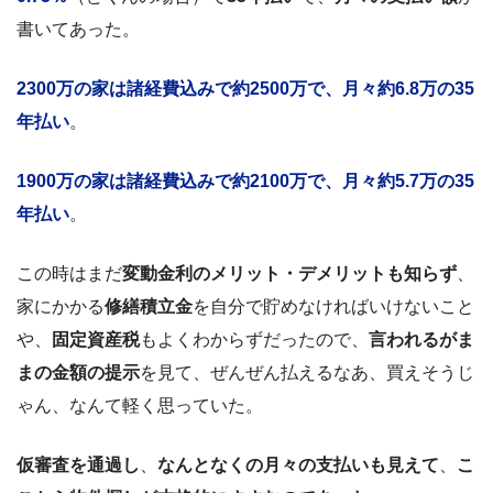
書いてあった。
2300万の家は諸経費込みで約2500万で、月々約6.8万の35
年払い
。
1900万の家は諸経費込みで約2100万で、月々約5.7万の35
年払い
。
この時はまだ
変動金利のメリット・デメリットも知らず
、
家にかかる
修繕積立金
を自分で貯めなければいけないこと
や、
固定資産税
もよくわからずだったので、
言われるがま
まの金額の提示
を見て、ぜんぜん払えるなあ、買えそうじ
ゃん、なんて軽く思っていた。
仮審査を通過し
、
なんとなくの月々の支払いも見えて
、
こ