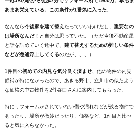
一応JRの駅から徒歩7分でリフォーム済で1900万、駅もま
あまあ栄えている。この条件が1番気に入った
。
なんなら
今後家を建て替え
たっていいわけだし、
重要なの
は場所なんだ！
と自分は思っていた。（ただ今後不動産屋
と話を詰めていく途中で、
建て替えするための難しい条件
などが急遽浮上してくる
のだが、、、）
1件目の
初めての内見を気分良く済ませ
、他の物件の内見
候補が特になかったので、あきる野市、立川市の似たよう
な価格の中古物件を2件谷口さんに案内してもらった。
特にリフォームがされていない傷や汚れなどが残る物件で
あったり、場所が微妙だったり、価格など、1件目と比べ
ると気に入らなかった。