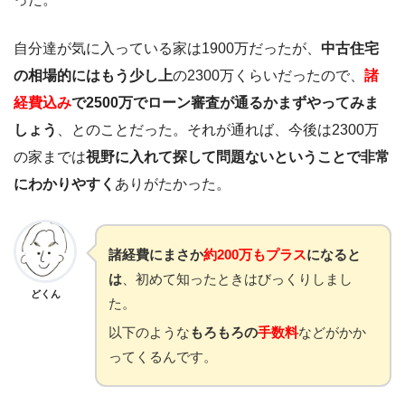
自分達が気に入っている家は1900万だったが、
中古住宅
の相場的にはもう少し上
の2300万くらいだったので、
諸
経費込み
で2500万でローン審査が通るかまずやってみま
しょう
、とのことだった。それが通れば、今後は2300万
の家までは
視野に入れて探して問題ないということで非常
にわかりやすく
ありがたかった。
諸経費にまさか
約200万もプラス
になると
は
、初めて知ったときはびっくりしまし
どくん
た。
以下のような
もろもろの
手数料
などがかか
ってくるんです。