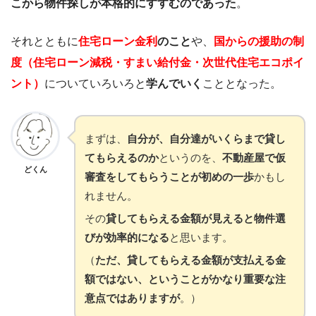
こから物件探しが本格的にすすむのであった
。
それとともに
住宅ローン金利
のこと
や、
国からの援助の制
度（住宅ローン減税・すまい給付金・次世代住宅エコポイ
ント）
についていろいろと
学んでいく
こととなった。
まずは、
自分が、自分達がいくらまで貸し
てもらえるのか
というのを、
不動産屋で仮
どくん
審査をしてもらうことが初めの一歩
かもし
れません。
その
貸してもらえる金額が見えると物件選
びが効率的になる
と思います。
（
ただ、貸してもらえる金額が支払える金
額ではない、ということがかなり重要な注
意点ではありますが
。）